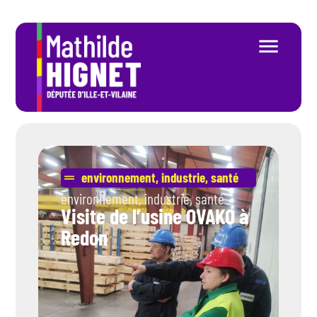
environnement
,
industrie
,
santé
environnement
,
industrie
,
santé
Visite de l’usine OVAKO à
Redon