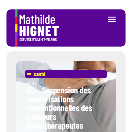
santé
santé
QE – Suspension des
revalorisations
conventionnelles des
masseurs
kinésithérapeutes