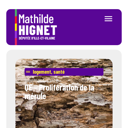
logement
,
santé
logement
,
santé
QE – Prolifération de la
mérule