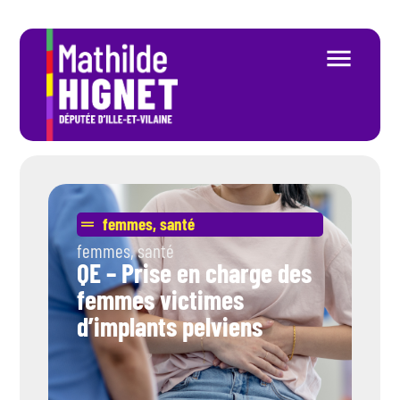
femmes
,
santé
femmes
,
santé
QE – Prise en charge des
femmes victimes
d’implants pelviens