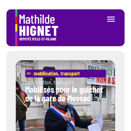
mobilisation
,
transport
mobilisation
,
transport
Mobilisés pour le guichet
de la gare de Messac