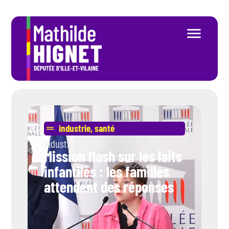
industrie
,
santé
industrie
,
santé
Mission flash sur les laits
infantiles : les familles
attendent des réponses