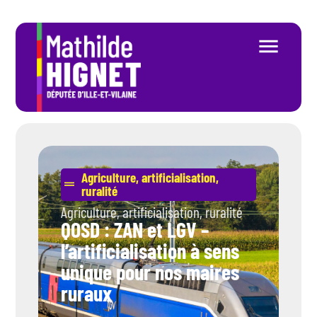
Agriculture
,
artificialisation
,
ruralité
Agriculture
,
artificialisation
,
ruralité
QOSD : ZAN et LGV –
l’artificialisation à sens
unique pour nos maires
ruraux