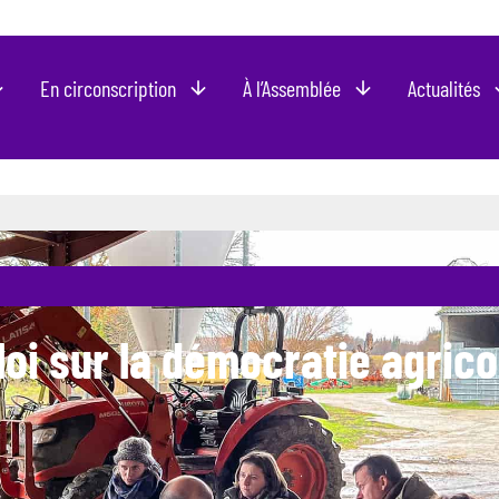
En circonscription
À l’Assemblée
Actualités
loi sur la démocratie agrico