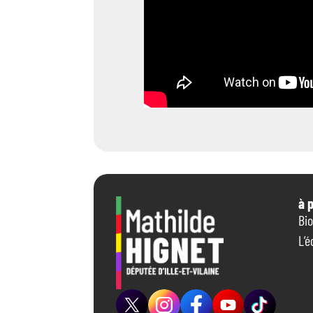
à 
Bi
L’é