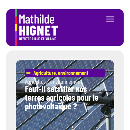
Agriculture
,
environnement
Agriculture
,
environnement
Faut-il sacrifier nos
terres agricoles pour le
photovoltaïque ?