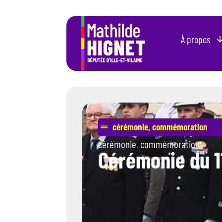
À propos
cérémonie
,
commémoration
cérémonie
,
commémoration
Cérémonie du 