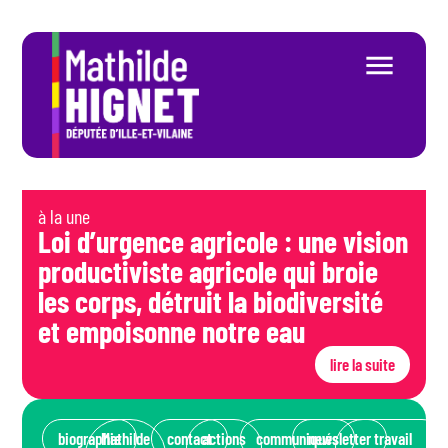
à la une
Loi d’urgence agricole : une vision
productiviste agricole qui broie
les corps, détruit la biodiversité
et empoisonne notre eau
lire la suite
biographie
Mathilde
contact
actions
communiqués
newsletter
travail