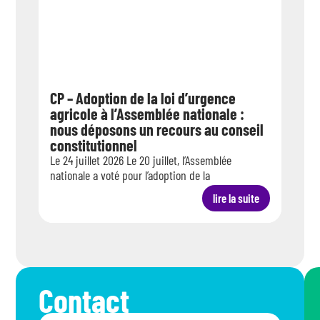
CP – Adoption de la loi d’urgence
Une 
agricole à l’Assemblée nationale :
la f
nous déposons un recours au conseil
Le mar
constitutionnel
loi vi
Le 24 juillet 2026 Le 20 juillet, l’Assemblée
nationale a voté pour l’adoption de la
lire la suite
Contact